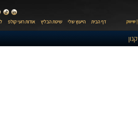
לינקדאין
טיק ט
י
דף הבית
הייעוץ שלי
שיטת הבליץ
אודות רועי קולפ
לק
נון