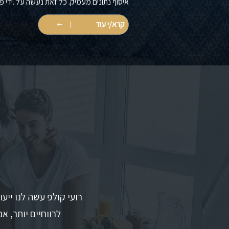
איסוף נתונים מעמיק. כל זאת נעשה על .ידי פעילות 
קרא/י עוד
רועי קולפ עשה לנו ייע
לרווחיים יותר, א