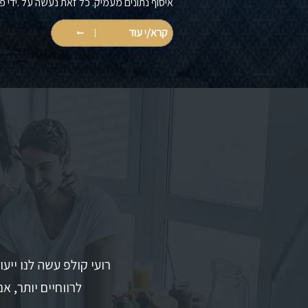
איסוף נתונים מעמיק. כל זאת נעשה על .ידי פעילות 
קרא/י עוד
רועי קולפ עשה לנו ייע
לרווחיים יותר, א