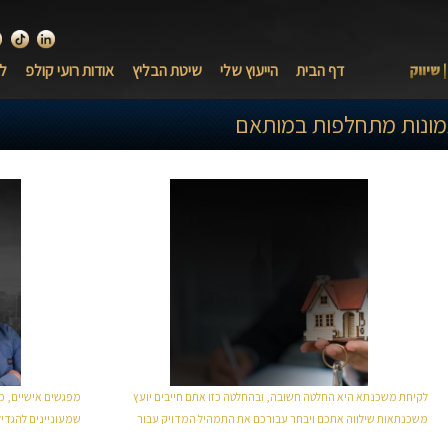
לינקדאין
טיק ט
י
דף הבית
הייעוץ שלי
שיטת הבליץ
אודות רועי קולפ
לק
ונות מתחלפות במותאם
הגדל תמונה
קרא/י עוד
לקיחת משכנתא היא החלטה חשובה, ובהחלטה כזו אתם חייבים יועץ
מפגשים אישיים, מ
משכנתאות שילווה אתכם ויבחר עבורכם את התמהיל המדויק עבור
שמעוניינים להגדי
הצרכים הספציפיים של כל משפחה...