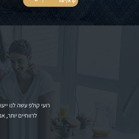
קרא/י עוד
רועי קולפ עשה לנו ייע
לרווחיים יותר, א