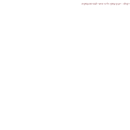
 קולפ - ייעוץ עסקי וליווי אישי לצמיחה עסקית